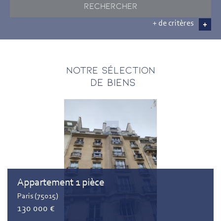
RECHERCHER
+ de critères
+
5KM
10KM
25KM
Notre sélection
DE BIENS
Appartement 1 pièce
Paris (75015)
130 000 €