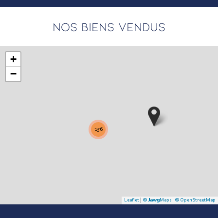
NOS BIENS VENDUS
+
−
156
Leaflet
|
©
Jawg
Maps
|
© OpenStreetMap