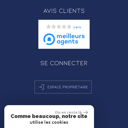
Avis clients
0 avis
Se connecter
Espace propriétaire
On en reste là
réalisé par
Comme beaucoup, notre site
utilise les cookies