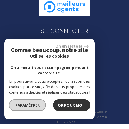
Se connecter
On en reste là
Comme beaucoup, notre site
Espace propriétaire
utilise les cookies
On aimerait vous accompagner pendant
votre visite.
En poursuivant, vous acceptez l'utilisation des
réalisé par
cookies par ce site, afin de vous proposer des
contenus adaptés et réaliser des statistiques !
PARAMÉTRER
OK POUR MOI !
© 2026 | Tous droits réservés | Traduction powered by Google
Plan du site
Mentions légales
Nos honoraires
Liens
Admin
Politique RGPD