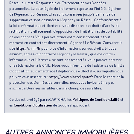
Habitants de moins de 25 ans
27,85 %
Réseau qui reste Responsable du Traitement de vos Données
personnelles. La base légale du traitement repose sur l'intérêt légitime
Habitants de 25 à 55 ans
52,30 %
de l'Agence / du Réseau. Elles sont conservées jusqu'à demande de
suppression et sont destinées à l'Agence / au Réseau. Conformément à
Habitants de plus de 55 ans
19,85 %
la loi « informatique et libertés », vous disposez des droits d’accès, de
Nombre d'enfants par famille
0,96
rectification, d’effacement, d’opposition, de limitation et de portabilité
de vos données. Vous pouvez retirer votre consentement à tout
Familles sans enfant
45,07 %
moment en contactant directement l’Agence / Le Réseau. Consultez le
site
https://cnil.fr/fr
pour plus d’informations sur vos droits. Si vous
Familles avec 1 ou 2 enfants
0 %
estimez, après avoir contacté l'Agence / le Réseau, que vos droits «
Maisons
0,58 %
Informatique et Libertés » ne sont pas respectés, vous pouvez adresser
une réclamation à la CNIL. Nous vous informons de l’existence de la liste
Appartements
99,42 %
d'opposition au démarchage téléphonique « Bloctel », sur laquelle vous
pouvez vous inscrire ici :
https://www.bloctel.gouv.fr
. Dans le cadre de la
Familles avec 3 enfants
6,54 %
protection des Données personnelles, nous vous invitons à ne pas
inscrire de Données sensibles dans le champ de saisie libre.
Ce site est protégé par reCAPTCHA, les
Politiques de Confidentialité
et
es
Conditions d'utilisation
de Google s'appliquent.
autres annonces immobilières