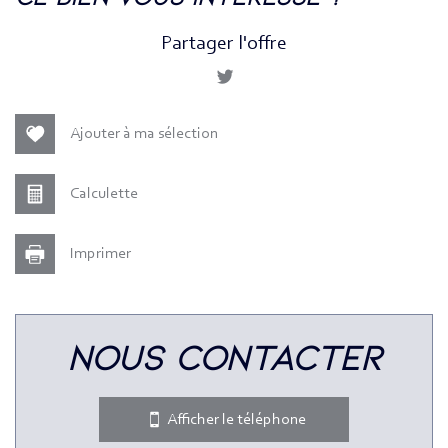
+
Partager l'offre
−
Ajouter à ma sélection
Calculette
Imprimer
Leaflet
|
©
Jawg
Maps
|
© OpenStreetMap
nous contacter
Bar
Collège
Afficher le téléphone
École maternelle