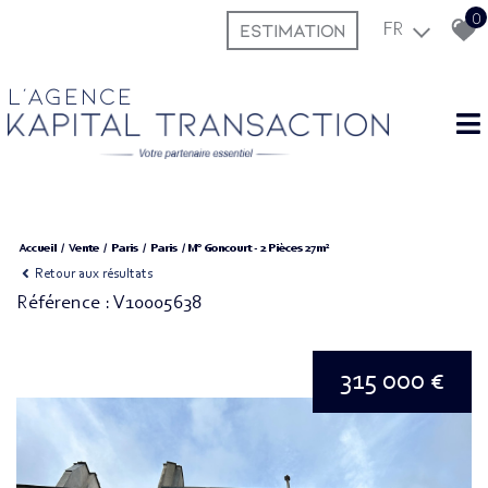
0
ESTIMATION
FR
L'agence
Accueil
Vente
Paris
Paris
M° Goncourt - 2 Pièces 27m²
Retour aux résultats
Référence : V10005638
315 000 €