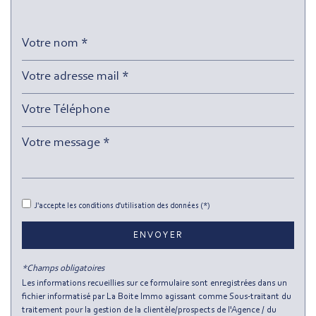
École primaire
Enseignement supérieur
Lycée
Bureau de poste
Mairie
Presse et Tabac
statistiques
J'accepte les conditions d'utilisation des données (*)
Nombre d'habitants
94 477
ENVOYER
Propriétaires (vs. locataires)
35,88 %
*Champs obligatoires
Taxe habitation
13,38 %
Les informations recueillies sur ce formulaire sont enregistrées dans un
fichier informatisé par La Boite Immo agissant comme Sous-traitant du
Taxe foncière
8,37 %
traitement pour la gestion de la clientèle/prospects de l'Agence / du