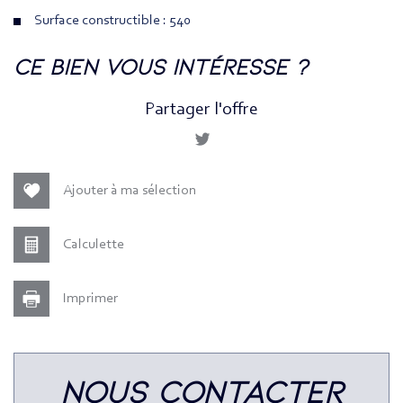
Surface constructible : 540
la ville de suresnes (92150)
ce bien vous intéresse ?
+
Partager l'offre
−
Ajouter à ma sélection
Calculette
Imprimer
Leaflet
|
©
Jawg
Maps
|
© OpenStreetMap
nous contacter
Bar