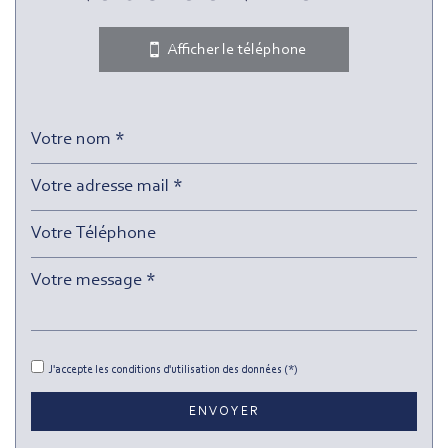
Collège
Afficher le téléphone
École maternelle
École primaire
Enseignement supérieur
Lycée
Gare ferroviaire
Bureau de poste
Mairie
Presse et Tabac
J'accepte les conditions d'utilisation des données (*)
statistiques
ENVOYER
Nombre d'habitants
47 263