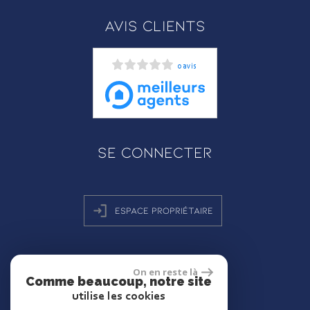
Avis clients
0 avis
Se connecter
Espace propriétaire
On en reste là
réalisé par
Comme beaucoup, notre site
utilise les cookies