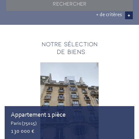
RECHERCHER
+ de critères
+
5KM
10KM
25KM
Notre sélection
DE BIENS
Appartement 1 pièce
Paris (75015)
130 000 €