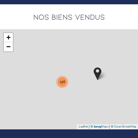
NOS BIENS VENDUS
+
−
156
Leaflet
|
©
Jawg
Maps
|
© OpenStreetMap