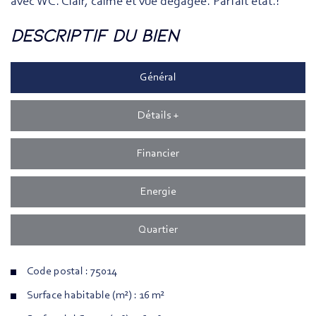
avec WC. Clair, calme et vue dégagée. Parfait état.!
descriptif du bien
Général
Détails +
Financier
Energie
Quartier
Code postal : 75014
Surface habitable (m²) : 16 m²