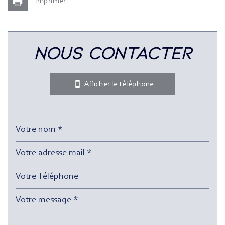
Imprimer
Leaflet
|
©
Jawg
Maps
|
© OpenStreetMap
nous contacter
Bar
Collège
Afficher le téléphone
École maternelle
École primaire
Enseignement supérieur
Lycée
Gare ferroviaire
Bureau de poste
Mairie