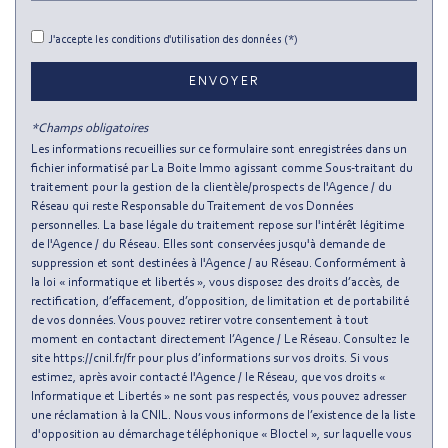
Presse et Tabac
J'accepte les conditions d'utilisation des données (*)
statistiques
ENVOYER
Nombre d'habitants
141 103
*Champs obligatoires
Propriétaires (vs. locataires)
29,46 %
Les informations recueillies sur ce formulaire sont enregistrées dans un
fichier informatisé par La Boite Immo agissant comme Sous-traitant du
Taxe habitation
13,38 %
traitement pour la gestion de la clientèle/prospects de l'Agence / du
Réseau qui reste Responsable du Traitement de vos Données
Taxe foncière
8,37 %
personnelles. La base légale du traitement repose sur l'intérêt légitime
Habitants de moins de 25 ans
28,53 %
de l'Agence / du Réseau. Elles sont conservées jusqu'à demande de
suppression et sont destinées à l'Agence / au Réseau. Conformément à
Habitants de 25 à 55 ans
43,63 %
la loi « informatique et libertés », vous disposez des droits d’accès, de
rectification, d’effacement, d’opposition, de limitation et de portabilité
Habitants de plus de 55 ans
27,84 %
de vos données. Vous pouvez retirer votre consentement à tout
moment en contactant directement l’Agence / Le Réseau. Consultez le
Nombre d'enfants par famille
0,86
site https://cnil.fr/fr pour plus d’informations sur vos droits. Si vous
Familles sans enfant
49,49 %
estimez, après avoir contacté l'Agence / le Réseau, que vos droits «
Informatique et Libertés » ne sont pas respectés, vous pouvez adresser
Familles avec 1 ou 2 enfants
0 %
une réclamation à la CNIL. Nous vous informons de l’existence de la liste
d'opposition au démarchage téléphonique « Bloctel », sur laquelle vous
Maisons
1,33 %