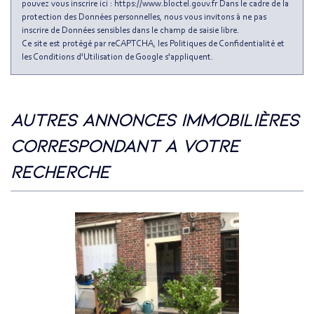
pouvez vous inscrire ici : https://www.bloctel.gouv.fr Dans le cadre de la
Appartements
98,67 %
protection des Données personnelles, nous vous invitons à ne pas
inscrire de Données sensibles dans le champ de saisie libre.
Familles avec 3 enfants
5,36 %
Ce site est protégé par reCAPTCHA, les
Politiques de Confidentialité
et
les
Conditions d'Utilisation
de Google s'appliquent.
autres annonces immobilières
correspondant à votre
recherche