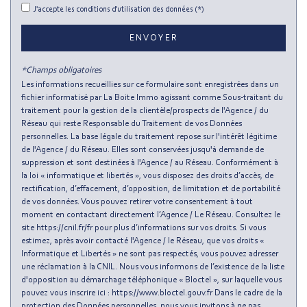
J'accepte les conditions d'utilisation des données (*)
Nombre d'habitants
155 006
ENVOYER
Propriétaires (vs. locataires)
33,73 %
*Champs obligatoires
Taxe habitation
13,38 %
Les informations recueillies sur ce formulaire sont enregistrées dans un
fichier informatisé par La Boite Immo agissant comme Sous-traitant du
Taxe foncière
8,37 %
traitement pour la gestion de la clientèle/prospects de l'Agence / du
Habitants de moins de 25 ans
25,42 %
Réseau qui reste Responsable du Traitement de vos Données
personnelles. La base légale du traitement repose sur l'intérêt légitime
Habitants de 25 à 55 ans
51,10 %
de l'Agence / du Réseau. Elles sont conservées jusqu'à demande de
suppression et sont destinées à l'Agence / au Réseau. Conformément à
Habitants de plus de 55 ans
23,49 %
la loi « informatique et libertés », vous disposez des droits d’accès, de
Nombre d'enfants par famille
0,83
rectification, d’effacement, d’opposition, de limitation et de portabilité
de vos données. Vous pouvez retirer votre consentement à tout
Familles sans enfant
50,66 %
moment en contactant directement l’Agence / Le Réseau. Consultez le
site https://cnil.fr/fr pour plus d’informations sur vos droits. Si vous
Familles avec 1 ou 2 enfants
0 %
estimez, après avoir contacté l'Agence / le Réseau, que vos droits «
Maisons
0,46 %
Informatique et Libertés » ne sont pas respectés, vous pouvez adresser
une réclamation à la CNIL. Nous vous informons de l’existence de la liste
Appartements
99,54 %
d'opposition au démarchage téléphonique « Bloctel », sur laquelle vous
pouvez vous inscrire ici : https://www.bloctel.gouv.fr Dans le cadre de la
Familles avec 3 enfants
5,07 %
protection des Données personnelles, nous vous invitons à ne pas