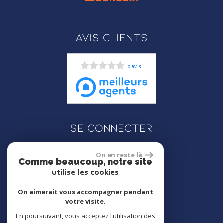
Avis clients
0 avis
Se connecter
On en reste là
Comme beaucoup, notre site
Espace propriétaire
utilise les cookies
On aimerait vous accompagner pendant
votre visite.
En poursuivant, vous acceptez l'utilisation des
réalisé par