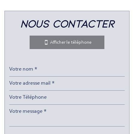
Leaflet
|
©
Jawg
Maps
|
© OpenStreetMap
nous contacter
Bar
Collège
Afficher le téléphone
École maternelle
École primaire
Enseignement supérieur
Lycée
Bureau de poste
Mairie
Presse et Tabac
statistiques