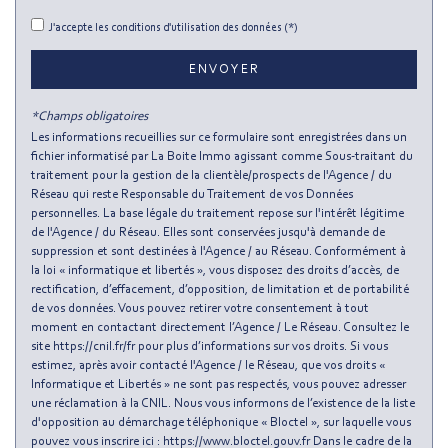
statistiques
J'accepte les conditions d'utilisation des données (*)
Nombre d'habitants
155 006
ENVOYER
Propriétaires (vs. locataires)
33,73 %
*Champs obligatoires
Taxe habitation
13,38 %
Les informations recueillies sur ce formulaire sont enregistrées dans un
fichier informatisé par La Boite Immo agissant comme Sous-traitant du
Taxe foncière
8,37 %
traitement pour la gestion de la clientèle/prospects de l'Agence / du
Habitants de moins de 25 ans
25,42 %
Réseau qui reste Responsable du Traitement de vos Données
personnelles. La base légale du traitement repose sur l'intérêt légitime
Habitants de 25 à 55 ans
51,10 %
de l'Agence / du Réseau. Elles sont conservées jusqu'à demande de
suppression et sont destinées à l'Agence / au Réseau. Conformément à
Habitants de plus de 55 ans
23,49 %
la loi « informatique et libertés », vous disposez des droits d’accès, de
Nombre d'enfants par famille
0,83
rectification, d’effacement, d’opposition, de limitation et de portabilité
de vos données. Vous pouvez retirer votre consentement à tout
Familles sans enfant
50,66 %
moment en contactant directement l’Agence / Le Réseau. Consultez le
site https://cnil.fr/fr pour plus d’informations sur vos droits. Si vous
Familles avec 1 ou 2 enfants
0 %
estimez, après avoir contacté l'Agence / le Réseau, que vos droits «
Maisons
0,46 %
Informatique et Libertés » ne sont pas respectés, vous pouvez adresser
une réclamation à la CNIL. Nous vous informons de l’existence de la liste
Appartements
99,54 %
d'opposition au démarchage téléphonique « Bloctel », sur laquelle vous
pouvez vous inscrire ici : https://www.bloctel.gouv.fr Dans le cadre de la