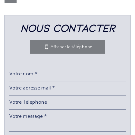
Leaflet
|
©
Jawg
Maps
|
© OpenStreetMap
nous contacter
Bar
Collège
Afficher le téléphone
École maternelle
École primaire
Enseignement supérieur
Lycée
Bureau de poste
Mairie
Presse et Tabac