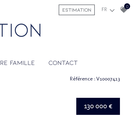
0
ESTIMATION
FR
tre famille
contact
Référence : V10007413
130 000 €