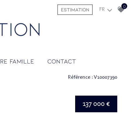
0
ESTIMATION
FR
tre famille
contact
Référence : V10007390
137 000 €