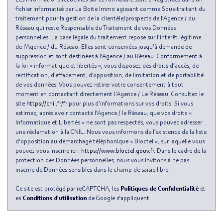
fichier informatisé par La Boite Immo agissant comme Sous-traitant du
Taxe habitation
13,38 %
traitement pour la gestion de la clientèle/prospects de l'Agence / du
Réseau qui reste Responsable du Traitement de vos Données
Taxe foncière
8,37 %
personnelles. La base légale du traitement repose sur l'intérêt légitime
Habitants de moins de 25 ans
26,30 %
de l'Agence / du Réseau. Elles sont conservées jusqu'à demande de
suppression et sont destinées à l'Agence / au Réseau. Conformément à
Habitants de 25 à 55 ans
54,66 %
la loi « informatique et libertés », vous disposez des droits d’accès, de
rectification, d’effacement, d’opposition, de limitation et de portabilité
Habitants de plus de 55 ans
19,03 %
de vos données. Vous pouvez retirer votre consentement à tout
moment en contactant directement l’Agence / Le Réseau. Consultez le
Nombre d'enfants par famille
0,84
site
https://cnil.fr/fr
pour plus d’informations sur vos droits. Si vous
Familles sans enfant
50,23 %
estimez, après avoir contacté l'Agence / le Réseau, que vos droits «
Informatique et Libertés » ne sont pas respectés, vous pouvez adresser
Familles avec 1 ou 2 enfants
0 %
une réclamation à la CNIL. Nous vous informons de l’existence de la liste
d'opposition au démarchage téléphonique « Bloctel », sur laquelle vous
Maisons
0,71 %
pouvez vous inscrire ici :
https://www.bloctel.gouv.fr
. Dans le cadre de la
Appartements
99,29 %
protection des Données personnelles, nous vous invitons à ne pas
inscrire de Données sensibles dans le champ de saisie libre.
Familles avec 3 enfants
7,13 %
Ce site est protégé par reCAPTCHA, les
Politiques de Confidentialité
et
es
Conditions d'utilisation
de Google s'appliquent.