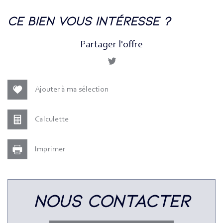
la ville de paris (75002)
ce bien vous intéresse ?
+
Partager l'offre
−
Ajouter à ma sélection
Calculette
Imprimer
Leaflet
|
©
Jawg
Maps
|
© OpenStreetMap
nous contacter
Bar
Collège