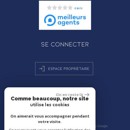
0 avis
Se connecter
Espace propriétaire
On en reste là
réalisé par
Comme beaucoup, notre site
utilise les cookies
On aimerait vous accompagner pendant
votre visite.
© 2026 | Tous droits réservés | Traduction powered by Google