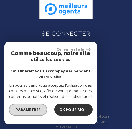
Se connecter
On en reste là
Comme beaucoup, notre site
Espace propriétaire
utilise les cookies
On aimerait vous accompagner pendant
votre visite.
En poursuivant, vous acceptez l'utilisation des
réalisé par
cookies par ce site, afin de vous proposer des
contenus adaptés et réaliser des statistiques !
PARAMÉTRER
OK POUR MOI !
© 2026 | Tous droits réservés | Traduction powered by Google
Plan du site
Mentions légales
Nos honoraires
Liens
Admin
Politique RGPD