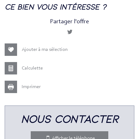
la ville de paris (75010)
ce bien vous intéresse ?
+
Partager l'offre
−
Ajouter à ma sélection
Calculette
Imprimer
Leaflet
|
©
Jawg
Maps
|
© OpenStreetMap
nous contacter
Bar
Collège
Afficher le téléphone