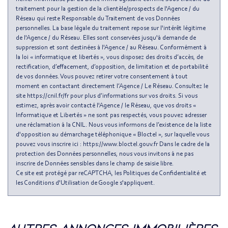
Taxe habitation
13,38 %
traitement pour la gestion de la clientèle/prospects de l'Agence / du
Réseau qui reste Responsable du Traitement de vos Données
Taxe foncière
8,37 %
personnelles. La base légale du traitement repose sur l'intérêt légitime
Habitants de moins de 25 ans
27,85 %
de l'Agence / du Réseau. Elles sont conservées jusqu'à demande de
suppression et sont destinées à l'Agence / au Réseau. Conformément à
Habitants de 25 à 55 ans
52,30 %
la loi « informatique et libertés », vous disposez des droits d’accès, de
rectification, d’effacement, d’opposition, de limitation et de portabilité
Habitants de plus de 55 ans
19,85 %
de vos données. Vous pouvez retirer votre consentement à tout
moment en contactant directement l’Agence / Le Réseau. Consultez le
Nombre d'enfants par famille
0,96
site https://cnil.fr/fr pour plus d’informations sur vos droits. Si vous
Familles sans enfant
45,07 %
estimez, après avoir contacté l'Agence / le Réseau, que vos droits «
Informatique et Libertés » ne sont pas respectés, vous pouvez adresser
Familles avec 1 ou 2 enfants
0 %
une réclamation à la CNIL. Nous vous informons de l’existence de la liste
d'opposition au démarchage téléphonique « Bloctel », sur laquelle vous
Maisons
0,58 %
pouvez vous inscrire ici : https://www.bloctel.gouv.fr Dans le cadre de la
Appartements
99,42 %
protection des Données personnelles, nous vous invitons à ne pas
inscrire de Données sensibles dans le champ de saisie libre.
Familles avec 3 enfants
6,54 %
Ce site est protégé par reCAPTCHA, les
Politiques de Confidentialité
et
les
Conditions d'Utilisation
de Google s'appliquent.