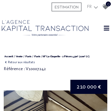
0
ESTIMATION
FR
L'agence
Accueil
Vente
Paris
Paris
M° La Chapelle - 2 Pièces 45m² (22m² LC)
Retour aux résultats
Référence : V10007242
210 000 €