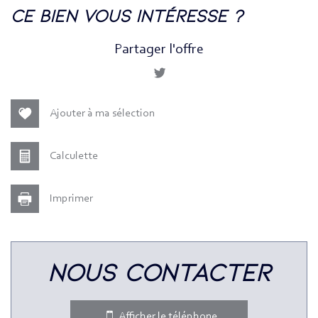
la ville de paris (75018)
ce bien vous intéresse ?
+
Partager l'offre
−
Ajouter à ma sélection
Calculette
Imprimer
Leaflet
|
©
Jawg
Maps
|
© OpenStreetMap
nous contacter
Bar
Collège
Afficher le téléphone