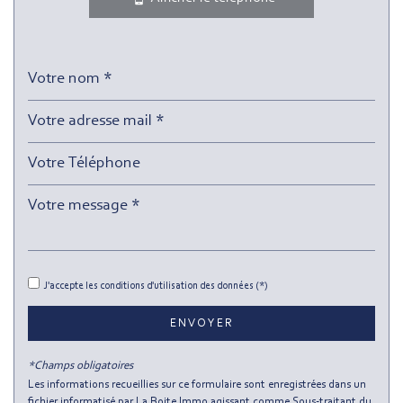
École maternelle
École primaire
Enseignement supérieur
Lycée
Bureau de poste
Mairie
Presse et Tabac
statistiques
J'accepte les conditions d'utilisation des données (*)
Nombre d'habitants
201 374
ENVOYER
Propriétaires (vs. locataires)
33,01 %
*Champs obligatoires
Taxe habitation
13,38 %
Les informations recueillies sur ce formulaire sont enregistrées dans un
fichier informatisé par La Boite Immo agissant comme Sous-traitant du