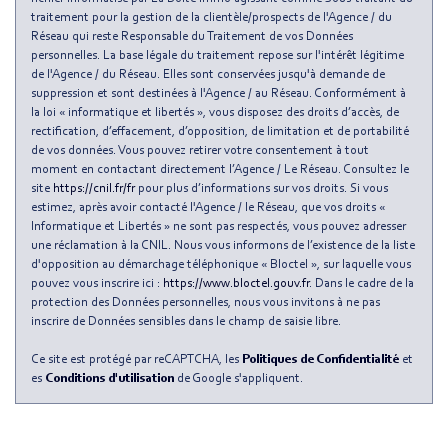
Taxe foncière
8,37 %
traitement pour la gestion de la clientèle/prospects de l'Agence / du
Habitants de moins de 25 ans
26,66 %
Réseau qui reste Responsable du Traitement de vos Données
personnelles. La base légale du traitement repose sur l'intérêt légitime
Habitants de 25 à 55 ans
50,60 %
de l'Agence / du Réseau. Elles sont conservées jusqu'à demande de
suppression et sont destinées à l'Agence / au Réseau. Conformément à
Habitants de plus de 55 ans
22,74 %
la loi « informatique et libertés », vous disposez des droits d’accès, de
Nombre d'enfants par famille
0,94
rectification, d’effacement, d’opposition, de limitation et de portabilité
de vos données. Vous pouvez retirer votre consentement à tout
Familles sans enfant
45,96 %
moment en contactant directement l’Agence / Le Réseau. Consultez le
site
https://cnil.fr/fr
pour plus d’informations sur vos droits. Si vous
Familles avec 1 ou 2 enfants
0 %
estimez, après avoir contacté l'Agence / le Réseau, que vos droits «
Maisons
0,90 %
Informatique et Libertés » ne sont pas respectés, vous pouvez adresser
une réclamation à la CNIL. Nous vous informons de l’existence de la liste
Appartements
99,10 %
d'opposition au démarchage téléphonique « Bloctel », sur laquelle vous
pouvez vous inscrire ici :
https://www.bloctel.gouv.fr
. Dans le cadre de la
Familles avec 3 enfants
6,18 %
protection des Données personnelles, nous vous invitons à ne pas
inscrire de Données sensibles dans le champ de saisie libre.
Ce site est protégé par reCAPTCHA, les
Politiques de Confidentialité
et
es
Conditions d'utilisation
de Google s'appliquent.