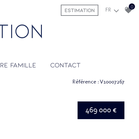
0
ESTIMATION
FR
tre famille
contact
Référence : V10007267
469 000 €