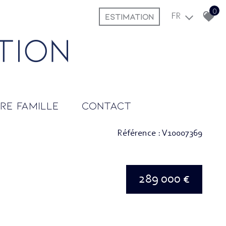
0
ESTIMATION
FR
tre famille
contact
Référence : V10007369
289 000 €