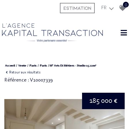
0
ESTIMATION
FR
L'agence
Accueil
Vente
Paris
Paris
M° Arts Et Métiers - Studio 15.22m²
Retour aux résultats
Référence : V10007339
185 000 €