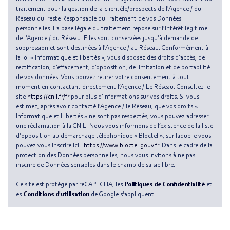
Taxe habitation
13,38 %
traitement pour la gestion de la clientèle/prospects de l'Agence / du
Réseau qui reste Responsable du Traitement de vos Données
Taxe foncière
8,37 %
personnelles. La base légale du traitement repose sur l'intérêt légitime
Habitants de moins de 25 ans
24,14 %
de l'Agence / du Réseau. Elles sont conservées jusqu'à demande de
suppression et sont destinées à l'Agence / au Réseau. Conformément à
Habitants de 25 à 55 ans
52,27 %
la loi « informatique et libertés », vous disposez des droits d’accès, de
rectification, d’effacement, d’opposition, de limitation et de portabilité
Habitants de plus de 55 ans
23,59 %
de vos données. Vous pouvez retirer votre consentement à tout
moment en contactant directement l’Agence / Le Réseau. Consultez le
Nombre d'enfants par famille
0,78
site
https://cnil.fr/fr
pour plus d’informations sur vos droits. Si vous
Familles sans enfant
51,79 %
estimez, après avoir contacté l'Agence / le Réseau, que vos droits «
Informatique et Libertés » ne sont pas respectés, vous pouvez adresser
Familles avec 1 ou 2 enfants
0 %
une réclamation à la CNIL. Nous vous informons de l’existence de la liste
d'opposition au démarchage téléphonique « Bloctel », sur laquelle vous
Maisons
0,52 %
pouvez vous inscrire ici :
https://www.bloctel.gouv.fr
. Dans le cadre de la
Appartements
99,48 %
protection des Données personnelles, nous vous invitons à ne pas
inscrire de Données sensibles dans le champ de saisie libre.
Familles avec 3 enfants
5,08 %
Ce site est protégé par reCAPTCHA, les
Politiques de Confidentialité
et
es
Conditions d'utilisation
de Google s'appliquent.