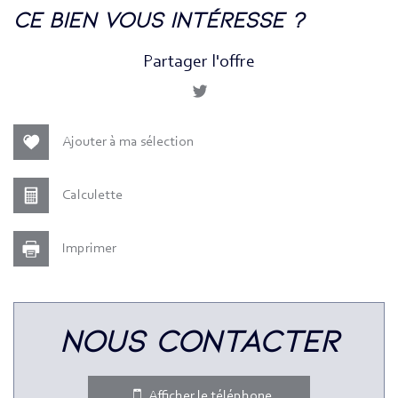
la ville de paris (75003)
ce bien vous intéresse ?
+
Partager l'offre
−
Ajouter à ma sélection
Calculette
Imprimer
Leaflet
|
©
Jawg
Maps
|
© OpenStreetMap
nous contacter
Bar
Collège
Afficher le téléphone