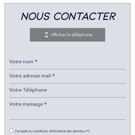
Leaflet
|
©
Jawg
Maps
|
© OpenStreetMap
nous contacter
Bar
Collège
Afficher le téléphone
École maternelle
École primaire
Enseignement supérieur
Lycée
Bureau de poste
Mairie
Presse et Tabac
statistiques
J'accepte les conditions d'utilisation des données (*)