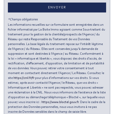
Nombre d'habitants
201 374
ENVOYER
Propriétaires (vs. locataires)
33,01 %
*Champs obligatoires
Taxe habitation
13,38 %
Les informations recueillies sur ce formulaire sont enregistrées dans un
fichier informatisé par La Boite Immo agissant comme Sous-traitant du
Taxe foncière
8,37 %
traitement pour la gestion de la clientèle/prospects de l'Agence / du
Habitants de moins de 25 ans
26,66 %
Réseau qui reste Responsable du Traitement de vos Données
personnelles. La base légale du traitement repose sur l'intérêt légitime
Habitants de 25 à 55 ans
50,60 %
de l'Agence / du Réseau. Elles sont conservées jusqu'à demande de
suppression et sont destinées à l'Agence / au Réseau. Conformément à
Habitants de plus de 55 ans
22,74 %
la loi « informatique et libertés », vous disposez des droits d’accès, de
Nombre d'enfants par famille
0,94
rectification, d’effacement, d’opposition, de limitation et de portabilité
de vos données. Vous pouvez retirer votre consentement à tout
Familles sans enfant
45,96 %
moment en contactant directement l’Agence / Le Réseau. Consultez le
site
https://cnil.fr/fr
pour plus d’informations sur vos droits. Si vous
Familles avec 1 ou 2 enfants
0 %
estimez, après avoir contacté l'Agence / le Réseau, que vos droits «
Maisons
0,90 %
Informatique et Libertés » ne sont pas respectés, vous pouvez adresser
une réclamation à la CNIL. Nous vous informons de l’existence de la liste
Appartements
99,10 %
d'opposition au démarchage téléphonique « Bloctel », sur laquelle vous
pouvez vous inscrire ici :
https://www.bloctel.gouv.fr
. Dans le cadre de la
Familles avec 3 enfants
6,18 %
protection des Données personnelles, nous vous invitons à ne pas
inscrire de Données sensibles dans le champ de saisie libre.