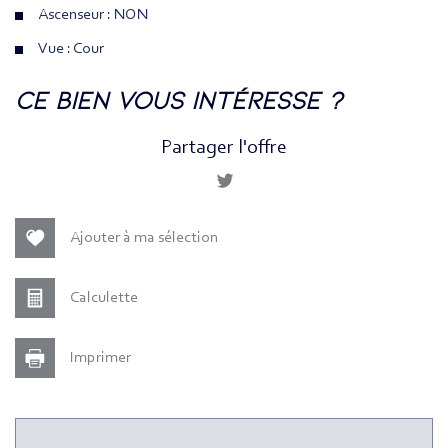
Ascenseur : NON
Vue : Cour
la ville de paris (75020)
ce bien vous intéresse ?
+
Partager l'offre
−
Ajouter à ma sélection
Calculette
Imprimer
Leaflet
|
©
Jawg
Maps
|
© OpenStreetMap