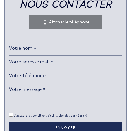
nous contacter
Bar
Collège
Afficher le téléphone
École maternelle
École primaire
Enseignement supérieur
Lycée
Bureau de poste
Presse et Tabac
statistiques
Nombre d'habitants
197 314
J'accepte les conditions d'utilisation des données (*)
Propriétaires (vs. locataires)
26,91 %
ENVOYER