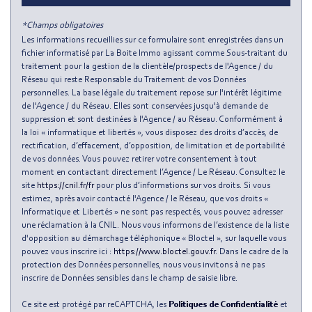
Taxe habitation
13,38 %
*Champs obligatoires
Taxe foncière
8,37 %
Les informations recueillies sur ce formulaire sont enregistrées dans un
Habitants de moins de 25 ans
28,73 %
fichier informatisé par La Boite Immo agissant comme Sous-traitant du
traitement pour la gestion de la clientèle/prospects de l'Agence / du
Habitants de 25 à 55 ans
46,23 %
Réseau qui reste Responsable du Traitement de vos Données
personnelles. La base légale du traitement repose sur l'intérêt légitime
Habitants de plus de 55 ans
25,04 %
de l'Agence / du Réseau. Elles sont conservées jusqu'à demande de
Nombre d'enfants par famille
1,03
suppression et sont destinées à l'Agence / au Réseau. Conformément à
la loi « informatique et libertés », vous disposez des droits d’accès, de
Familles sans enfant
43,17 %
rectification, d’effacement, d’opposition, de limitation et de portabilité
de vos données. Vous pouvez retirer votre consentement à tout
Familles avec 1 ou 2 enfants
0 %
moment en contactant directement l’Agence / Le Réseau. Consultez le
Maisons
1,64 %
site
https://cnil.fr/fr
pour plus d’informations sur vos droits. Si vous
estimez, après avoir contacté l'Agence / le Réseau, que vos droits «
Appartements
98,36 %
Informatique et Libertés » ne sont pas respectés, vous pouvez adresser
une réclamation à la CNIL. Nous vous informons de l’existence de la liste
Familles avec 3 enfants
7,22 %
d'opposition au démarchage téléphonique « Bloctel », sur laquelle vous
pouvez vous inscrire ici :
https://www.bloctel.gouv.fr
. Dans le cadre de la
protection des Données personnelles, nous vous invitons à ne pas
inscrire de Données sensibles dans le champ de saisie libre.
Ce site est protégé par reCAPTCHA, les
Politiques de Confidentialité
et