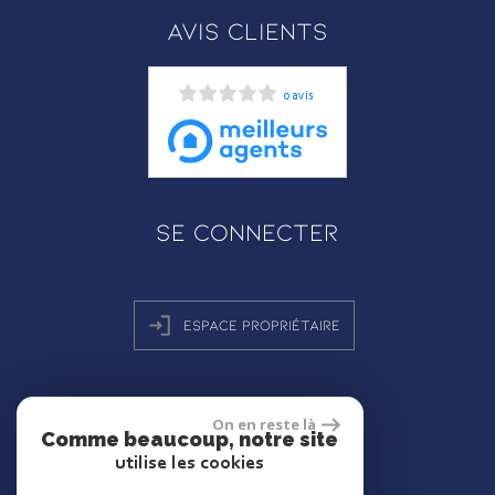
Avis clients
0 avis
Se connecter
Espace propriétaire
On en reste là
réalisé par
Comme beaucoup, notre site
utilise les cookies