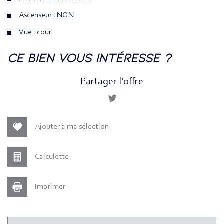
Ascenseur : NON
Vue : cour
la ville de paris (75010)
ce bien vous intéresse ?
+
Partager l'offre
−
Ajouter à ma sélection
Calculette
Imprimer
Leaflet
|
©
Jawg
Maps
|
© OpenStreetMap