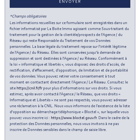
ENVOYER
Nombre d'habitants
94 477
*Champs obligatoires
Propriétaires (vs. locataires)
35,88 %
Les informations recueillies sur ce formulaire sont enregistrées dans un
fichier informatisé par La Boite Immo agissant comme Sous-traitant du
Taxe habitation
13,38 %
traitement pour la gestion de la clientèle/prospects de l'Agence / du
Réseau qui reste Responsable du Traitement de vos Données
Taxe foncière
8,37 %
personnelles. La base légale du traitement repose sur l'intérêt légitime
Habitants de moins de 25 ans
27,85 %
de l'Agence / du Réseau. Elles sont conservées jusqu'à demande de
suppression et sont destinées à l'Agence / au Réseau. Conformément à
Habitants de 25 à 55 ans
52,30 %
la loi « informatique et libertés », vous disposez des droits d’accès, de
rectification, d’effacement, d’opposition, de limitation et de portabilité
Habitants de plus de 55 ans
19,85 %
de vos données. Vous pouvez retirer votre consentement à tout
moment en contactant directement l’Agence / Le Réseau. Consultez le
Nombre d'enfants par famille
0,96
site
https://cnil.fr/fr
pour plus d’informations sur vos droits. Si vous
Familles sans enfant
45,07 %
estimez, après avoir contacté l'Agence / le Réseau, que vos droits «
Informatique et Libertés » ne sont pas respectés, vous pouvez adresser
Familles avec 1 ou 2 enfants
0 %
une réclamation à la CNIL. Nous vous informons de l’existence de la liste
d'opposition au démarchage téléphonique « Bloctel », sur laquelle vous
Maisons
0,58 %
pouvez vous inscrire ici :
https://www.bloctel.gouv.fr
. Dans le cadre de la
Appartements
99,42 %
protection des Données personnelles, nous vous invitons à ne pas
inscrire de Données sensibles dans le champ de saisie libre.
Familles avec 3 enfants
6,54 %