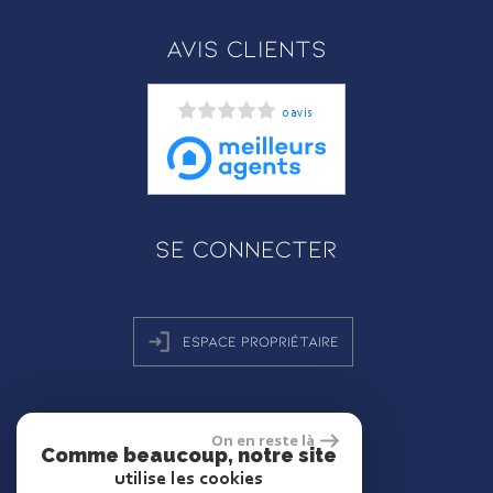
Avis clients
0 avis
Se connecter
Espace propriétaire
On en reste là
réalisé par
Comme beaucoup, notre site
utilise les cookies