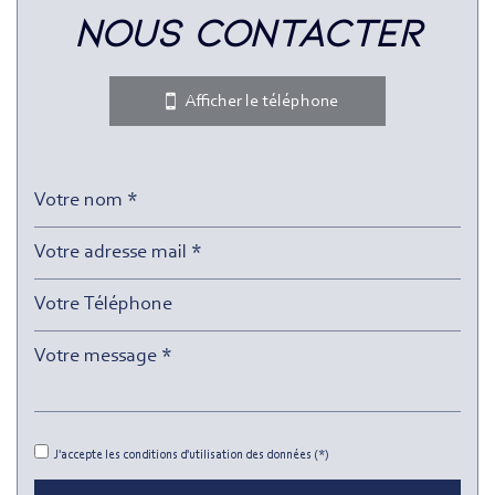
nous contacter
Bar
Collège
Afficher le téléphone
École maternelle
École primaire
Enseignement supérieur
Lycée
Gare ferroviaire
Bureau de poste
Mairie
Presse et Tabac
J'accepte les conditions d'utilisation des données (*)
statistiques