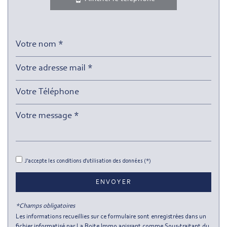
Propriétaires (vs. locataires)
33,01 %
Taxe habitation
13,38 %
Taxe foncière
8,37 %
Habitants de moins de 25 ans
26,66 %
Habitants de 25 à 55 ans
50,60 %
Habitants de plus de 55 ans
22,74 %
Nombre d'enfants par famille
0,94
Familles sans enfant
45,96 %
Familles avec 1 ou 2 enfants
0 %
Maisons
0,90 %
J'accepte les conditions d'utilisation des données (*)
Appartements
99,10 %
ENVOYER
Familles avec 3 enfants
6,18 %
*Champs obligatoires
Les informations recueillies sur ce formulaire sont enregistrées dans un
fichier informatisé par La Boite Immo agissant comme Sous-traitant du