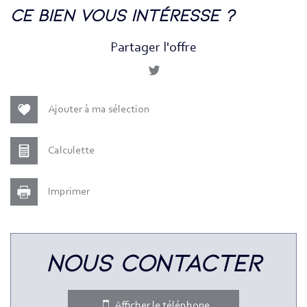
la ville de paris (75018)
ce bien vous intéresse ?
Partager l'offre
Ajouter à ma sélection
Calculette
Imprimer
nous contacter
statistiques
Nombre d'habitants
201 374
Afficher le téléphone