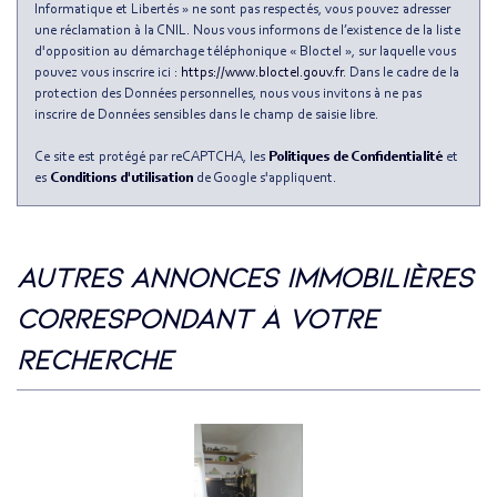
Maisons
0,58 %
Informatique et Libertés » ne sont pas respectés, vous pouvez adresser
une réclamation à la CNIL. Nous vous informons de l’existence de la liste
Appartements
99,42 %
d'opposition au démarchage téléphonique « Bloctel », sur laquelle vous
pouvez vous inscrire ici :
https://www.bloctel.gouv.fr
. Dans le cadre de la
Familles avec 3 enfants
6,54 %
protection des Données personnelles, nous vous invitons à ne pas
inscrire de Données sensibles dans le champ de saisie libre.
Ce site est protégé par reCAPTCHA, les
Politiques de Confidentialité
et
es
Conditions d'utilisation
de Google s'appliquent.
autres annonces immobilières
correspondant à votre
recherche