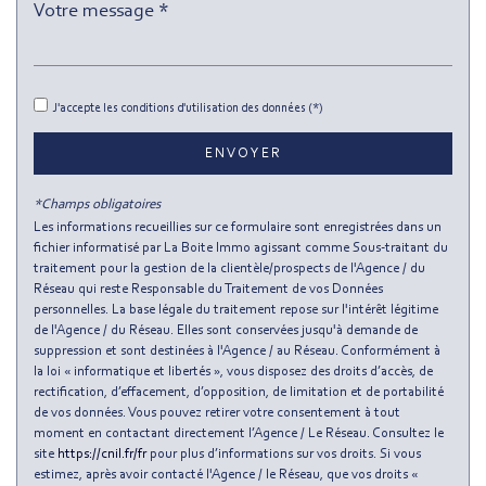
Presse et Tabac
statistiques
J'accepte les conditions d'utilisation des données (*)
Nombre d'habitants
94 477
ENVOYER
Propriétaires (vs. locataires)
35,88 %
*Champs obligatoires
Taxe habitation
13,38 %
Les informations recueillies sur ce formulaire sont enregistrées dans un
fichier informatisé par La Boite Immo agissant comme Sous-traitant du
Taxe foncière
8,37 %
traitement pour la gestion de la clientèle/prospects de l'Agence / du
Habitants de moins de 25 ans
27,85 %
Réseau qui reste Responsable du Traitement de vos Données
personnelles. La base légale du traitement repose sur l'intérêt légitime
Habitants de 25 à 55 ans
52,30 %
de l'Agence / du Réseau. Elles sont conservées jusqu'à demande de
suppression et sont destinées à l'Agence / au Réseau. Conformément à
Habitants de plus de 55 ans
19,85 %
la loi « informatique et libertés », vous disposez des droits d’accès, de
Nombre d'enfants par famille
0,96
rectification, d’effacement, d’opposition, de limitation et de portabilité
de vos données. Vous pouvez retirer votre consentement à tout
Familles sans enfant
45,07 %
moment en contactant directement l’Agence / Le Réseau. Consultez le
site
https://cnil.fr/fr
pour plus d’informations sur vos droits. Si vous
Familles avec 1 ou 2 enfants
0 %
estimez, après avoir contacté l'Agence / le Réseau, que vos droits «