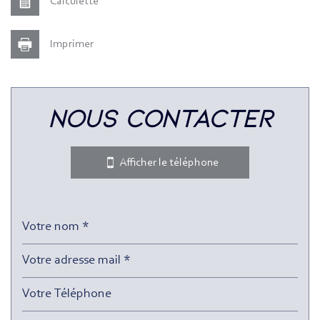
Calculette
Imprimer
Leaflet
|
©
Jawg
Maps
|
© OpenStreetMap
nous contacter
Bar
Collège
Afficher le téléphone
École maternelle
École primaire
Enseignement supérieur
Lycée
Gare ferroviaire
Bureau de poste