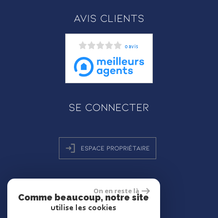
Avis clients
0 avis
Se connecter
Espace propriétaire
On en reste là
Comme beaucoup, notre site
réalisé par
utilise les cookies