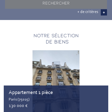
RECHERCHER
+ de critères
+
5KM
10KM
25KM
Notre sélection
DE BIENS
Appartement 1 pièce
Paris (75015)
130 000 €