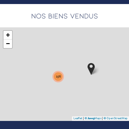
NOS BIENS VENDUS
+
−
156
Leaflet
|
©
Jawg
Maps
|
© OpenStreetMap